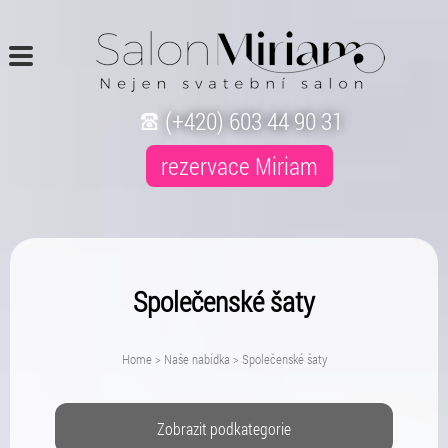
(+420) 603 44 90 31
rezervace Miriam
Společenské šaty
Home
>
Naše nabídka
>
Společenské šaty
Zobrazit podkategorie