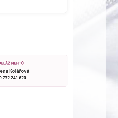
ELÁŽ NEHTŮ
ena Kolářová
0 732 241 620