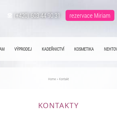
(+420) 603 44 90 31
rezervace Miriam
IAM
VÝPRODEJ
KADEŘNICTVÍ
KOSMETIKA
NEHTOV
Home
>
Kontakt
KONTAKTY